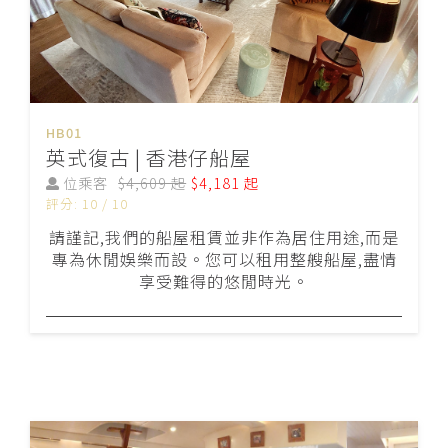
HB01
英式復古 | 香港仔船屋
位乘客
$4,609 起
$4,181 起
評分: 10 / 10
請謹記,我們的船屋租賃並非作為居住用途,而是
專為休閒娛樂而設。您可以租用整艘船屋,盡情
享受難得的悠閒時光。