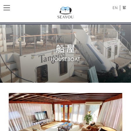
|
EN
繁