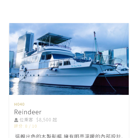
H040
Reindeer
位乘客
$8,500 起
評分: 8 / 10
這艘出色的木製船艇,擁有明亮溫暖的內部設計,