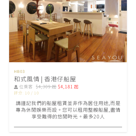
HB03
和式風情 | 香港仔船屋
位乘客
$4,309 起
$4,181 起
評分: 10 / 10
請謹記我們的船屋租賃並非作為居住用途,而是
專為休閒娛樂而設。您可以租用整艘船屋,盡情
享受難得的悠閒時光。最多20人