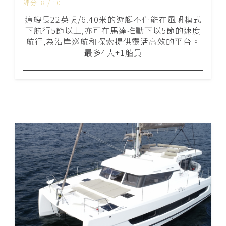
評分: 8 / 10
這艘長22英呎/6.40米的遊艇不僅能在風帆模式
下航行5節以上,亦可在馬達推動下以5節的速度
航行,為沿岸巡航和探索提供靈活高效的平台。
最多4人+1船員