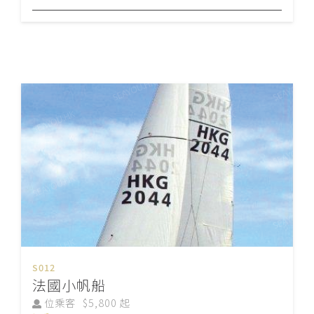
S012
法國小帆船
位乘客
$5,800 起