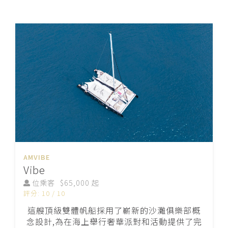
AMVIBE
Vibe
位乘客
$65,000 起
評分: 10 / 10
這艘頂級雙體帆船採用了嶄新的沙灘俱樂部概
念設計,為在海上舉行奢華派對和活動提供了完