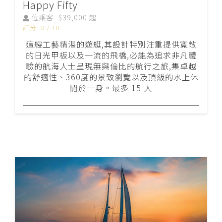
Happy Fifty
位乘客
$39,000 起
評分: 8 / 10
這艘工藝精湛的遊艇,其設計特別注重提供寬敞
的日光甲板以及一流的飛橋,必能為追求非凡體
驗的航海人士呈現無與倫比的航行之旅,集卓越
的舒適性、360度的景致瀏覽以及頂級的水上休
閒於一身。最多 15 人