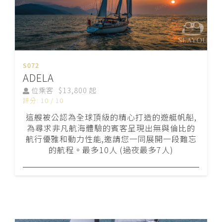
S072
ADELA
位乘客
$13,800 起
評分: 10 / 10
這艘被公認為全球頂級的精心打造的遊艇帆船,
為尋求非凡航海體驗的賓客呈現出無與倫比的
航行優雅和動力性能,邀請您一同展開一段難忘
的航程。最多10人 (過夜最多7人)