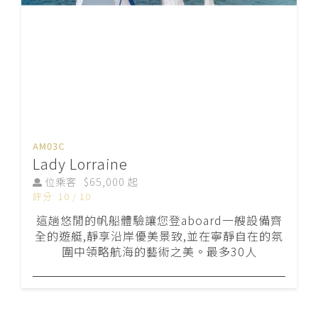
AM03C
Lady Lorraine
位乘客
$65,000 起
評分: 10 / 10
這趟悠閒的帆船體驗讓您登aboard一艘設備齊
全的遊艇,靜享沿岸優美景致,並在寧靜自在的氛
圍中領略航海的藝術之美。最多30人