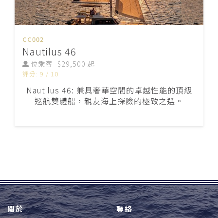
CC002
Nautilus 46
位乘客
$29,500 起
評分: 9 / 10
Nautilus 46: 兼具奢華空間的卓越性能的頂級
巡航雙體船，親友海上探險的極致之選。
關於
聯絡