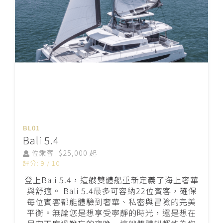
BL01
Bali 5.4
位乘客
$25,000 起
評分: 9 / 10
登上Bali 5.4，這艘雙體船重新定義了海上奢華
與舒適。 Bali 5.4最多可容納22位賓客，確保
每位賓客都能體驗到奢華、私密與冒險的完美
平衡。無論您是想享受寧靜的時光，還是想在