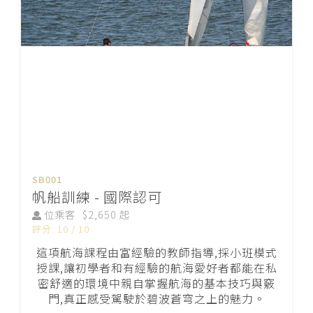
SB001
帆船訓練 - 國際認可
位乘客
$2,650 起
評分: 10 / 10
這項航海課程由富經驗的教師指導,採小班模式
授課,讓初學者和有經驗的航海愛好者都能在私
密舒適的環境中親自掌握航海的基本技巧與竅
門,真正感受駕駛於碧波蒼穹之上的魅力。