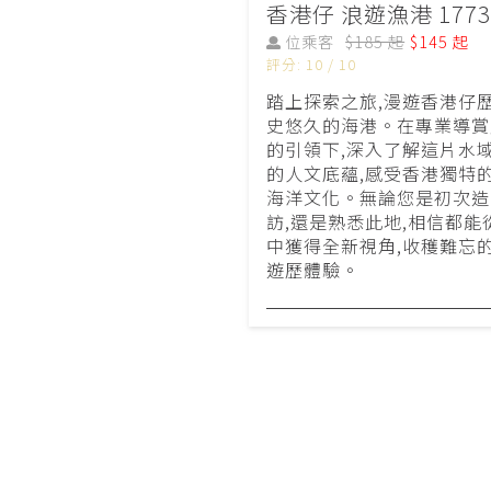
香港仔 浪遊漁港 1773
位乘客
$185 起
$145 起
評分: 10 / 10
踏上探索之旅,漫遊香港仔
史悠久的海港。在專業導賞
的引領下,深入了解這片水
的人文底蘊,感受香港獨特
海洋文化。無論您是初次造
訪,還是熟悉此地,相信都能
中獲得全新視角,收穫難忘
遊歷體驗。