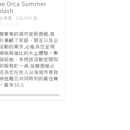
he Orca Summer
plash
位乘客
$28,000 起
: 10 / 10
艘奢華的城市度假遊艇,其
計兼顧了家庭、朋友以及企
活動的需求,必能為您呈現
場無與倫比的水上體驗。集
級設施、多用途活動空間和
到服務於一身,這艘遊艇必
成為您在迷人沿海城市景致
締造難忘共同時刻的最佳舞
。最多50人