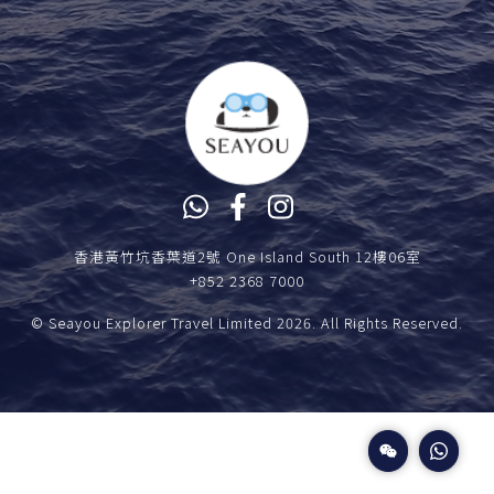
香港黃竹坑香葉道2號 One Island South 12樓06室
+852 2368 7000
© Seayou Explorer Travel Limited 2026. All Rights Reserved.