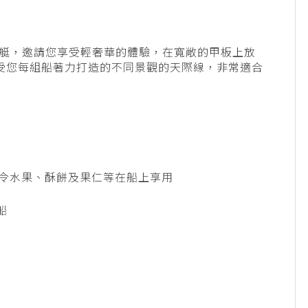
遊艇，邀請您享受輕奢華的體驗，在寬敞的甲板上放
受您每組船著力打造的不同景觀的天際線，非常適合
令水果、酥餅及果仁等在船上享用
船