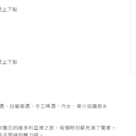
2號上下船
2號上下船
酒、白葡萄酒、手工啤酒、汽水、果汁或礦泉水
次難忘的維多利亞港之旅，每個時刻都充滿了驚喜。
性天際線的魔力吧。