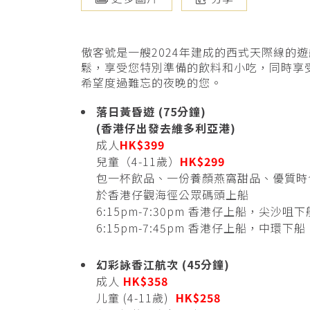
傲客號是一艘2024年建成的西式天際線的
鬆，享受您特別準備的飲料和小吃，同時享
希望度過難忘的夜晚的您。
落日黃昏遊 (75分鐘)
(香港仔出發去維多利亞港)
成人
HK$399
兒童（4-11歲）
HK$299
包一杯飲品、一份養顏燕窩甜品、優質時
於香港仔觀海徑公眾碼頭上船
6:15pm-7:30pm 香港仔上船，尖沙咀下
6:15pm-7:45pm 香港仔上船，中環下船
幻彩詠香江航次 (45分鐘)
成人
HK$358
儿童 (4-11歲)
HK$258