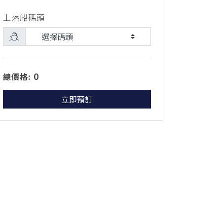
上落船碼頭
0
總價格:
立即預訂