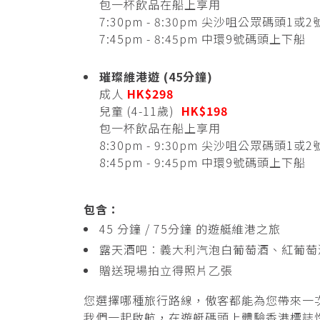
包一杯飲品在船上享用
7:30pm - 8:30pm 尖沙咀公眾碼頭1或
7:45pm - 8:45pm 中環9號碼頭上下船
璀璨維港遊 (45分鐘)
成人
HK$298
兒童 (4-11歲)
HK$198
包一杯飲品在船上享用
8:30pm - 9:30pm 尖沙咀公眾碼頭1或
8:45pm - 9:45pm 中環9號碼頭上下船
包含：
45 分鐘 / 75分鐘 的遊艇維港之旅
露天酒吧︰義大利汽泡白葡萄酒、紅葡萄
贈送現場拍立得照片乙張
您選擇哪種旅行路線，傲客都能為您帶來一
我們一起啟航，在遊艇碼頭上體驗香港標誌