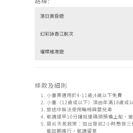
路線:
落日黃昏遊
幻彩詠香江航次
璀璨維港遊
條款及細則
小童票適用於4-11歲;4歲以下免費
小童（12歲或以下）須由年滿18歲或
旅途中無法使用輪椅與嬰兒車
敬請提早10分鐘抵達碼頭預備上船，
惡劣天氣政策：如出發前2小時懸掛三
能如期進行，敬請留意