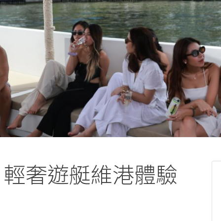
客 - 輕奢遊艇維港體驗