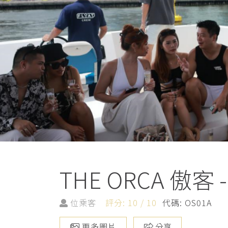
THE ORCA 傲
位乘客
評分: 10 / 10
代碼: OS01A
更多圖片
分享