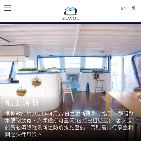
|
EN
繁
船上渡假
根據政府於2021年4月27日之更新限聚令指引，群組聚
集限制放寬，六類處所可重開(包括出租遊艇)。客人及
船員必須跟隨最新之防疫措施登船，否則需自行承擔相
關之法律風險。