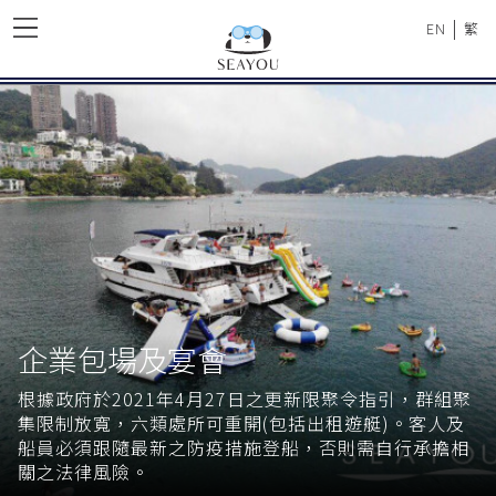
|
EN
繁
企業包場及宴會
根據政府於2021年4月27日之更新限聚令指引，群組聚
集限制放寬，六類處所可重開(包括出租遊艇)。客人及
船員必須跟隨最新之防疫措施登船，否則需自行承擔相
關之法律風險。