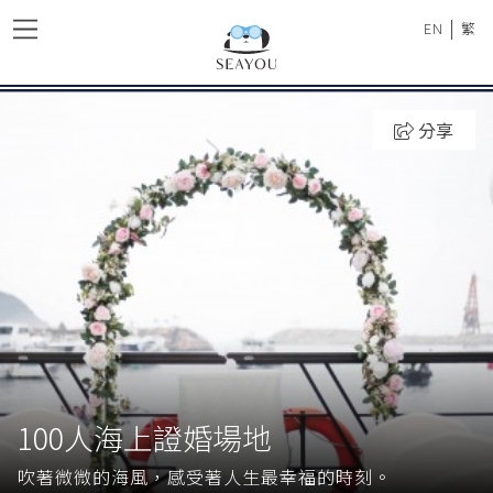
|
EN
繁
分享
100人海上證婚場地
吹著微微的海風，感受著人生最幸福的時刻。