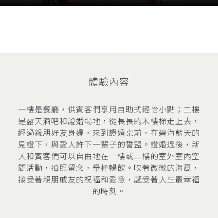
體驗內容
一樓是餐廳，供賓客們享用自助式輕怡小點；二樓
是露天酒吧和證婚場地，從長長的木樓梯走上去，
經過親朋好友身邊，來到證婚桌前，在碧海藍天的
見證下，與愛人許下一輩子的誓盟。證婚過後，新
人和賓客們可以自由地在一樓或二樓的室外室內空
間活動，拍照留念，舉杯暢飲。吹著微微的海風，
接受著親朋戚友的祝福和愛意，感受著人生最幸福
的時刻。