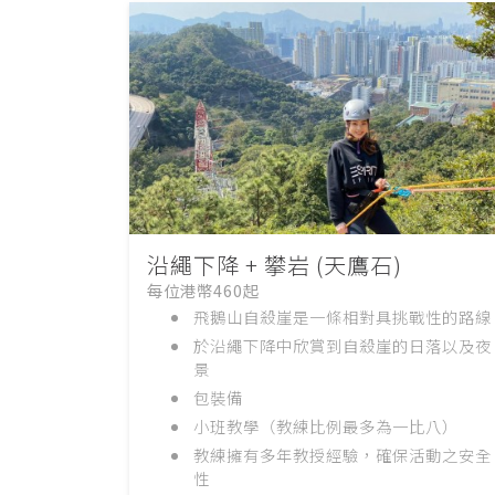
沿繩下降 + 攀岩 (天鷹石)
每位港幣460起
飛鵝山自殺崖是一條相對具挑戰性的路線
於沿繩下降中欣賞到自殺崖的日落以及夜
景
包裝備
小班教學（教練比例最多為一比八）
教練擁有多年教授經驗，確保活動之安全
性