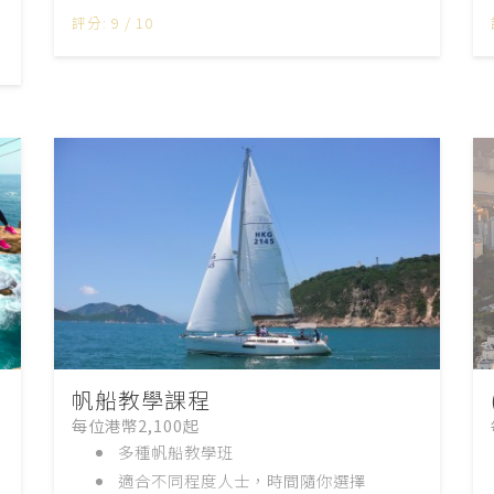
評分: 9 / 10
帆船教學課程
每位港幣2,100起
多種帆船教學班
適合不同程度人士，時間隨你選擇