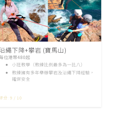
沿繩下降+攀岩 (寶馬山)
每位港幣480起
小班教學（教練比例最多為一比八）
教練擁有多年舉辦攀岩及沿繩下降經驗，
確保安全
評分: 9 / 10