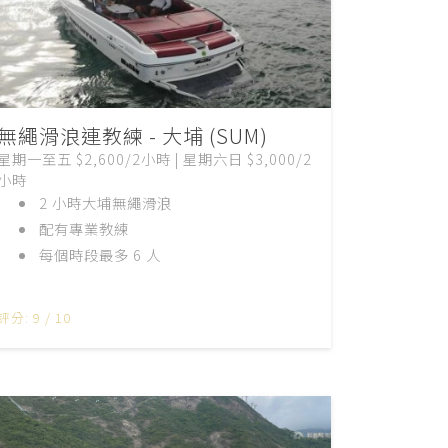
無繩滑浪連教練 - 大埔 (SUM)
星期一至五 $2,600/2小時 | 星期六日 $3,000/2
小時
2 小時大埔無繩滑浪
配有專業教練
每個時段最多 6 人
評分: 9 / 10