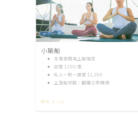
小瑜船
全港首間海上瑜珈室
試堂 $250/堂
私人一對一課堂 $1,000
上落船地點：觀塘公眾碼頭
評分: 8 / 10