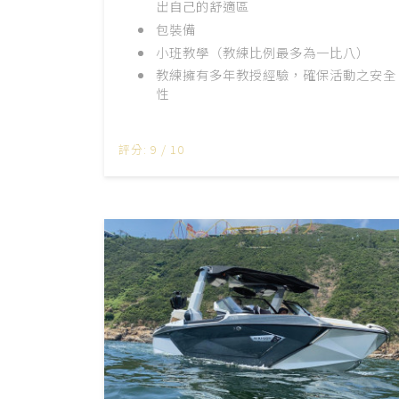
出自己的舒適區
包裝備
小班教學（教練比例最多為一比八）
教練擁有多年教授經驗，確保活動之安全
性
評分: 9 / 10