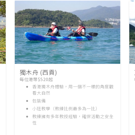
獨木舟 (西貢)
每位港幣$520起
香港獨木舟體驗，用一個不一樣的角度觀
看大自然
包裝備
小班教學（教練比例最多為一比）
教練擁有多年教授經驗，確保活動之安全
性