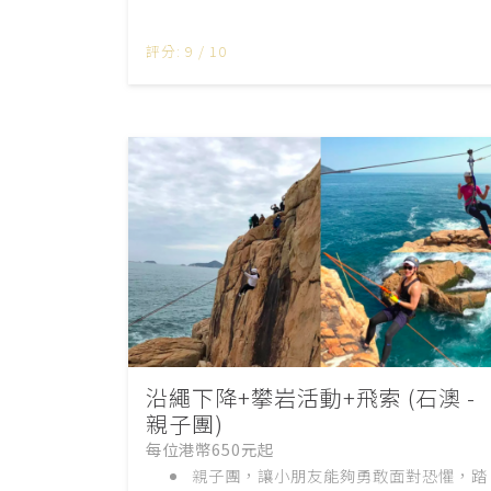
評分: 9 / 10
沿繩下降+攀岩活動+飛索 (石澳 -
親子團)
每位港幣650元起
親子團，讓小朋友能夠勇敢面對恐懼，踏