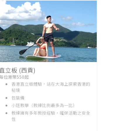
直立板 (西貢)
每位港幣550起
香港直立板體驗，站在大海上探索香港的
秘境
包裝備
小班教學（教練比例最多為一比）
教練擁有多年教授經驗，確保活動之安全
性