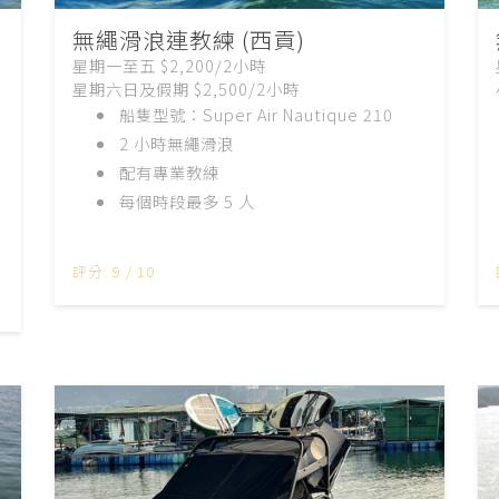
無繩滑浪連教練 (西貢)
星期一至五 $2,200/2小時
星期六日及假期 $2,500/2小時
船隻型號：Super Air Nautique 210
2 小時無繩滑浪
配有專業教練
每個時段最多 5 人
評分: 9 / 10