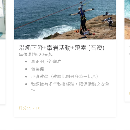
沿繩下降+攀岩活動+飛索 (石澳)
每位港幣620元起
真正的戶外攀岩
包裝備
小班教學（教練比例最多為一比八）
教練擁有多年教授經驗，確保活動之安全
性
評分: 9 / 10