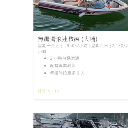
無繩滑浪連教練 (大埔)
星期一至五 $1,950/2小時 | 星期六日 $2,130/2
小時
2 小時無繩滑浪
配有專業教練
每個時段最多 6 人
評分: 9 / 10