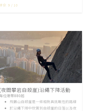
評分: 9 / 10
(夜間攀岩自殺崖)沿繩下降活動
每位港幣880起
飛鵝山自殺崖是一條相對具挑戰性的路線
於沿繩下降中欣賞到自殺崖的日落以及夜