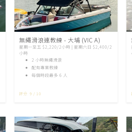
無繩滑浪連教練 - 大埔 (VIC A)
星期一至五 $2,220/2小時 | 星期六日 $2,400/2
小時
2 小時無繩滑浪
配有專業教練
每個時段最多 6 人
評分: 9 / 10