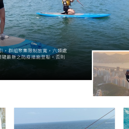
指引，群組聚集限制放寬，六類處
跟隨最新之防疫措施登船，否則