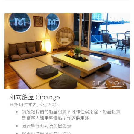
和式船屋 Cipango
最多14位乘客, $3,590起
請謹記我們的船屋租賃不可作住宿用途，船屋租賃
是讓客人租用整個船屋作遊樂用途
適合舉行派對
及船屋體驗
探索香港仔漁村文化特色