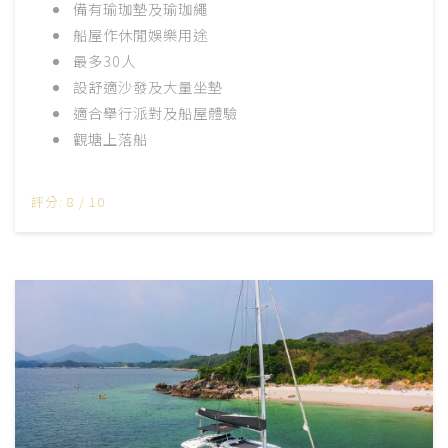
備有瑜珈墊及瑜珈繩
船屋作休閒娛樂用途
最多30人
設舒適沙發及大量坐墊
適合舉行派對
及船屋體驗
觀塘上落船
評分: 8 / 10