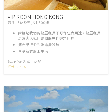
VIP ROOM HONG KONG
最多15位乘客, $4,500起
請謹記我們的船屋租賃不可作住宿用途，船屋租賃
是讓客人租用整個船屋作遊樂用途
適合舉行派對及船屋體驗
享受新式船上生活
觀塘公眾碼頭上落船
評分: 9 / 10