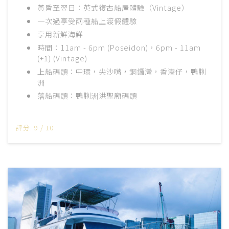
黃昏至翌日：英式復古船屋體驗（Vintage）
一次過享受兩種船上渡假體驗
享用新鮮海鮮
時間：11am - 6pm (Poseidon)，6pm - 11am
(+1) (Vintage)
上船碼頭：中環，尖沙嘴，銅鑼灣，香港仔，鴨脷
洲
落船碼頭：鴨脷洲洪聖廟碼頭
評分: 9 / 10