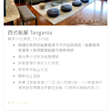
西式船屋 Tangaroa
最多14位乘客, $3,590起
請謹記我們的船屋租賃不可作住宿用途，船屋租賃
是讓客人租用整個船屋作遊樂用途
適合舉行派對
及船屋體驗
探索香港仔漁村文化特色
享受新式船上生活
鴨脷洲上落船
免費【浪遊漁港1773】成人門票2張 – 1小時香港仔
漁港語音導覽及參觀住家艇 (只限假日租船的客人)
評分: 10 / 10