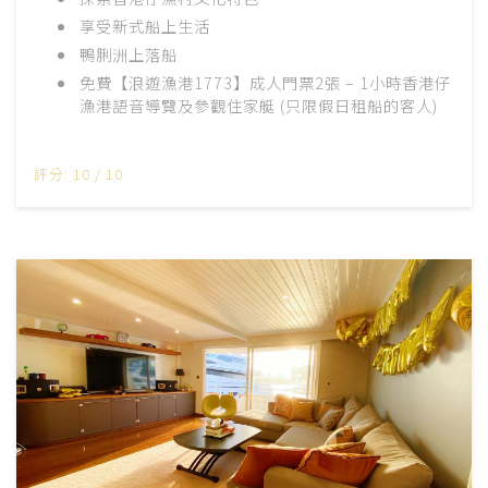
享受新式船上生活
鴨脷洲上落船
免費【浪遊漁港1773】成人門票2張 – 1小時香港仔
漁港語音導覽及參觀住家艇 (只限假日租船的客人)
評分: 10 / 10