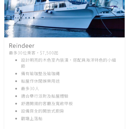
Reindeer
最多30位乘客，$7,500起
設計明亮的木色室內裝潢，搭配具海洋特色的小細
節
備有瑜珈墊及瑜珈繩
船屋作休閒娛樂用途
最多30人
適合舉行派對
及船屋體驗
舒適開揚的客廳及寬敞甲板
設備齊全的開放式廚房
觀塘上落船