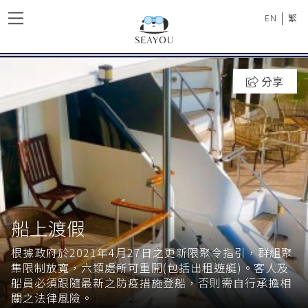
|
EN
繁
分享
船上渡假
根據政府於2021年4月27日之更新限聚令指引，群組聚
集限制放寬，六類處所可重開(包括出租遊艇)。客人及
船員必須跟隨最新之防疫措施登船，否則需自行承擔相
關之法律風險。