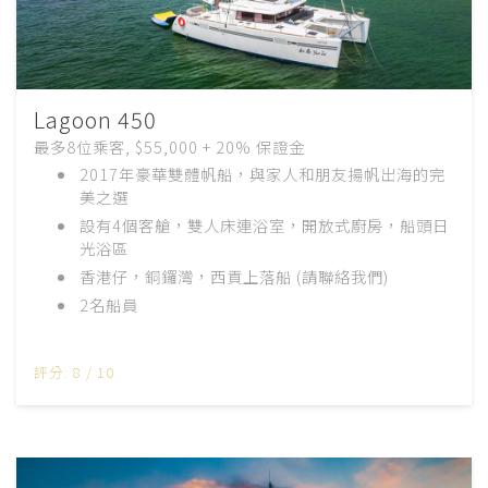
Lagoon 450
最多8位乘客, $55,000 + 20% 保證金
2017
年豪華雙體帆船，與家人和朋友揚帆出海的完
美之選
設有
4
個客艙，雙人床連浴室，開放式廚房，船頭日
光浴區
香港仔，銅鑼灣，西貢上落船 (請聯絡我們)
2
名船員
評分: 8 / 10