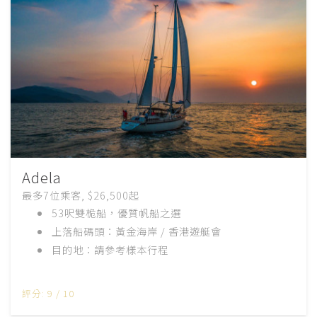
Adela
最多7位乘客, $26,500起
53呎雙桅船，優質帆船之選
上落船碼頭：黃金海岸 / 香港遊艇會
目的地：請參考樣本行程
評分: 9 / 10