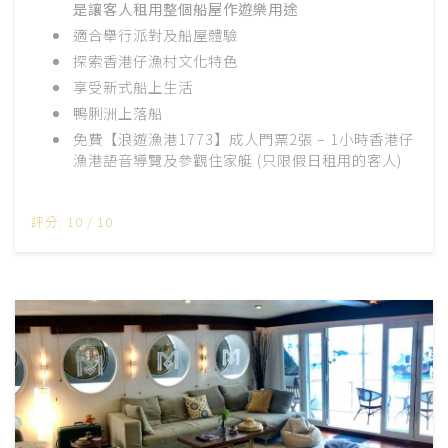
是讓客人租用整個船屋作遊樂用途
適合舉行派對
及船屋體驗
探索香港仔漁村
文化特色
享受新式船上生活
鴨脷洲上落船
免費【浪遊漁港1773】成人門票2張 – 1小時香港仔
漁港語音導覽及參觀住家艇 (只限假日租用的客人)
評分: 10 / 10