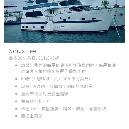
Sirius Lee
最多20位乘客, $11,000起
請謹記我們的船屋租賃不可作住宿用途，船屋租賃
是讓客人租用整個船屋作遊樂用途
60呎 (3 層區域，約2,000 平方英尺)
設有
4
個客艙，設備齊全的開放式廚房
適合舉行派對
及船屋體驗
免費飲料和小吃
卡拉 OK、棋盤遊戲、鋼琴、麻將、音響系統
觀塘上落船